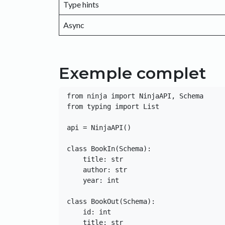
Type hints
Async
Exemple complet
from ninja import NinjaAPI, Schema

from typing import List

api = NinjaAPI()

class BookIn(Schema):

    title: str

    author: str

    year: int

class BookOut(Schema):

    id: int

    title: str
