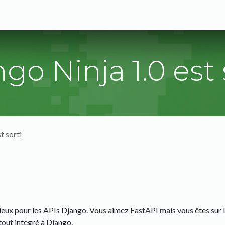
s
Expertises
Solutions
Blog
A propos
go Ninja 1.0 est 
t sorti
ieux pour les APIs Django. Vous aimez FastAPI mais vous êtes sur D
tout intégré à Django.