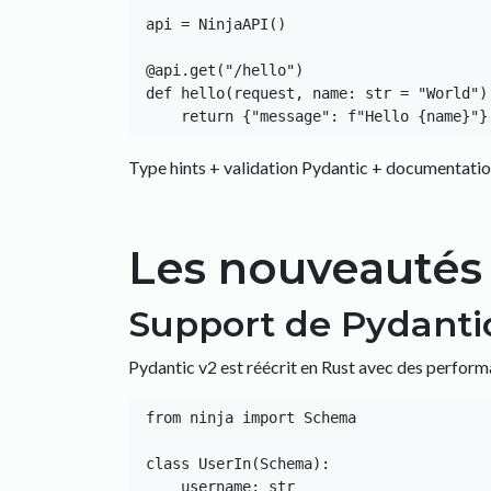
api = NinjaAPI()

@api.get("/hello")

def hello(request, name: str = "World"):
Type hints + validation Pydantic + documentat
Les nouveautés d
Support de Pydanti
Pydantic v2 est réécrit en Rust avec des perform
from ninja import Schema

class UserIn(Schema):

    username: str
