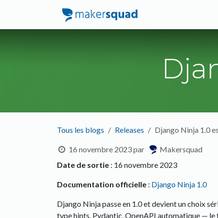
Se rendre au contenu
Accueil
Service
Djan
Tous les blogs
Releases
Django Ninja 1.0 es
16 novembre 2023
par
Makersquad
Date de sortie
: 16 novembre 2023
Documentation officielle
:
Django Ninja 1.0
Django Ninja passe en 1.0 et devient un choix sér
type hints, Pydantic, OpenAPI automatique — le 