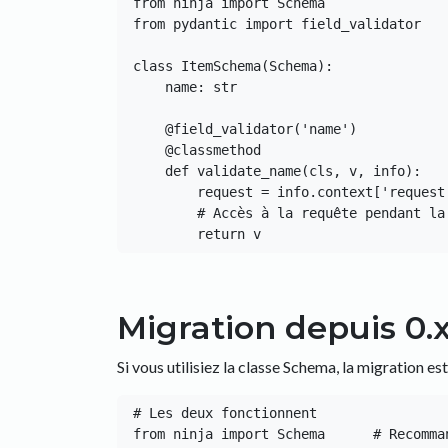
from ninja import Schema

from pydantic import field_validator

class ItemSchema(Schema):

    name: str

    @field_validator('name')

    @classmethod

    def validate_name(cls, v, info):

        request = info.context['request']

        # Accès à la requête pendant la validation

Migration depuis 0.
Si vous utilisiez la classe Schema, la migration est
# Les deux fonctionnent

from ninja import Schema      # Recomman