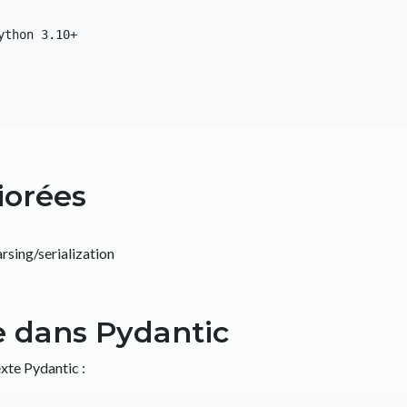
iorées
arsing/serialization
e dans Pydantic
xte Pydantic :