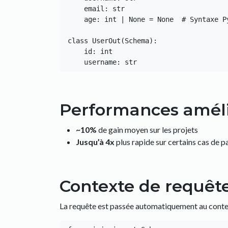
    email: str

    age: int | None = None  # Syntaxe Python 3.10+

class UserOut(Schema):

    id: int

Performances amél
~10%
de gain moyen sur les projets
Jusqu’à 4x
plus rapide sur certains cas de p
Contexte de requêt
La requête est passée automatiquement au conte