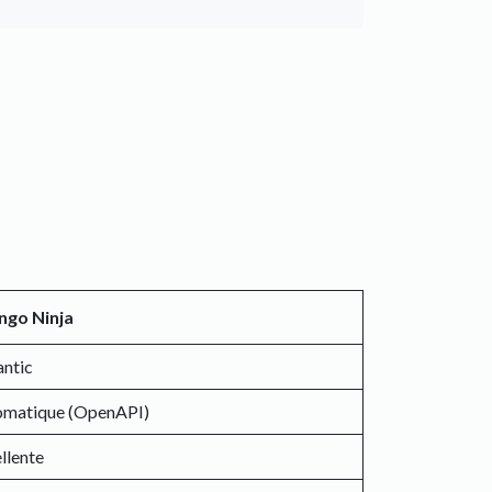
ngo Ninja
ntic
omatique (OpenAPI)
llente