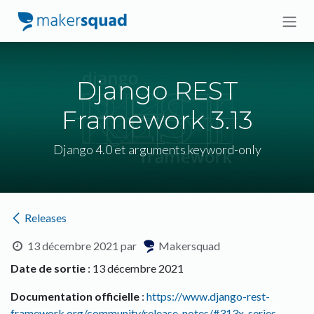
Se rendre au contenu
Django REST
Framework 3.13
Django 4.0 et arguments keyword-only
Releases
13 décembre 2021
par
Makersquad
Date de sortie
: 13 décembre 2021
Documentation officielle
:
https://www.django-rest-
framework.org/community/release-notes/#313x-series