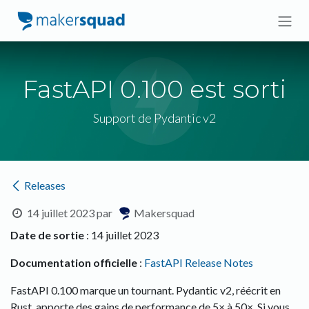
Se rendre au contenu
FastAPI 0.100 est sorti
Support de Pydantic v2
Releases
14 juillet 2023
par
Makersquad
Date de sortie
: 14 juillet 2023
Documentation officielle
:
FastAPI Release Notes
FastAPI 0.100 marque un tournant. Pydantic v2, réécrit en
Rust, apporte des gains de performance de 5× à 50×. Si vous