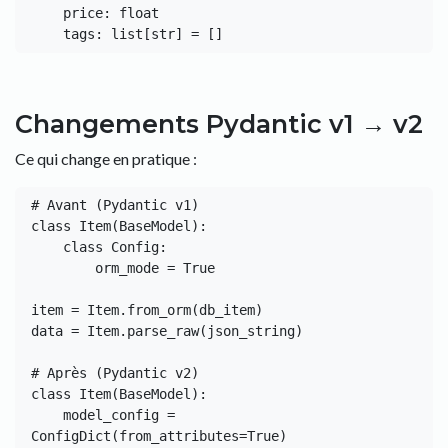
    price: float

Changements Pydantic v1 → v2
Ce qui change en pratique :
# Avant (Pydantic v1)

class Item(BaseModel):

    class Config:

        orm_mode = True

item = Item.from_orm(db_item)

data = Item.parse_raw(json_string)

# Après (Pydantic v2)

class Item(BaseModel):

    model_config = 
ConfigDict(from_attributes=True)
