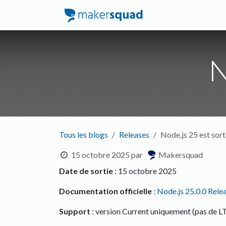
Se rendre au contenu
Accueil
Service
N
Tous les blogs
Releases
Node.js 25 est sort
15 octobre 2025
par
Makersquad
Date de sortie
: 15 octobre 2025
Documentation officielle
:
Node.js 25.0.0 Rele
Support
: version Current uniquement (pas de LT