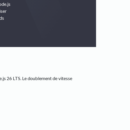
ode.js
iser
nds
e.js 26 LTS. Le doublement de vitesse