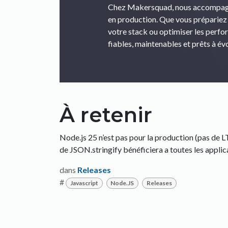
Chez Makersquad, nous accompagnon
en production. Que vous prépariez 
votre stack ou optimiser les perfo
fiables, maintenables et prêts à évo
À retenir
Node.js 25 n’est pas pour la production (pas de 
de JSON.stringify bénéficiera a toutes les applic
dans
Releases
#
Javascript
Node.JS
Releases