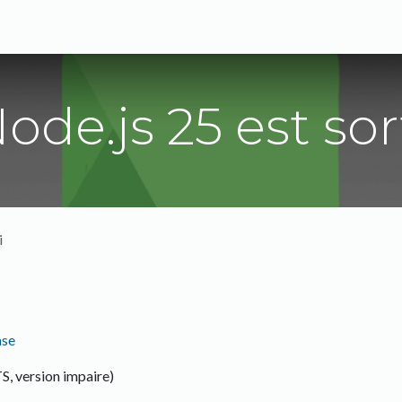
s
Expertises
Solutions
Blog
A propos
ode.js 25 est sor
i
ase
S, version impaire)