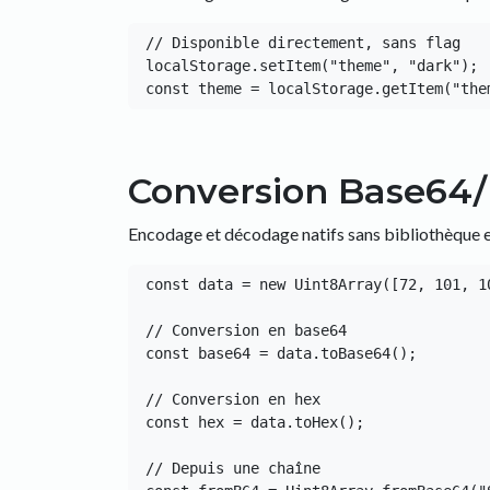
// Disponible directement, sans flag

localStorage.setItem("theme", "dark");

Conversion Base64/
Encodage et décodage natifs sans bibliothèque e
const data = new Uint8Array([72, 101, 10
// Conversion en base64

const base64 = data.toBase64();

// Conversion en hex

const hex = data.toHex();

// Depuis une chaîne
