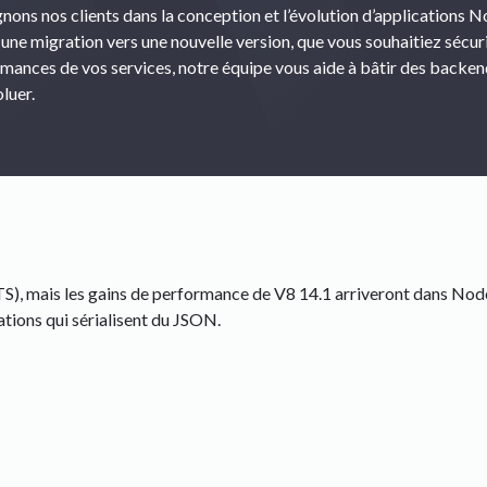
s nos clients dans la conception et l’évolution d’applications N
une migration vers une nouvelle version, que vous souhaitiez sécur
rmances de vos services, notre équipe vous aide à bâtir des backe
luer.
LTS), mais les gains de performance de V8 14.1 arriveront dans Nod
ations qui sérialisent du JSON.