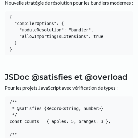
Nouvelle stratégie de résolution pour les bundlers modernes :
{

  "compilerOptions": {

    "moduleResolution": "bundler",

    "allowImportingTsExtensions": true

  }

JSDoc @satisfies et @overload
Pour les projets JavaScript avec vérification de types :
/**

 * @satisfies {Record<string, number>}

 */

const counts = { apples: 5, oranges: 3 };

/**
