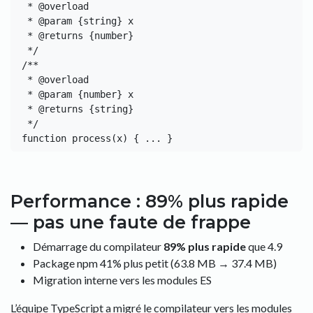
 * @overload

 * @param {string} x

 * @returns {number}

 */

/**

 * @overload

 * @param {number} x

 * @returns {string}

 */

Performance : 89% plus rapide
— pas une faute de frappe
Démarrage du compilateur
89% plus rapide
que 4.9
Package npm 41% plus petit (63.8 MB → 37.4 MB)
Migration interne vers les modules ES
L’équipe TypeScript a migré le compilateur vers les modules