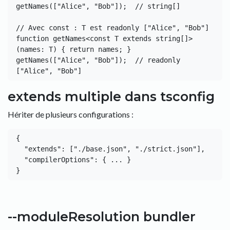
getNames(["Alice", "Bob"]);  // string[]

// Avec const : T est readonly ["Alice", "Bob"]

function getNames<const T extends string[]>
(names: T) { return names; }

getNames(["Alice", "Bob"]);  // readonly 
extends multiple dans tsconfig
Hériter de plusieurs configurations :
{

  "extends": ["./base.json", "./strict.json"],

  "compilerOptions": { ... }

--moduleResolution bundler