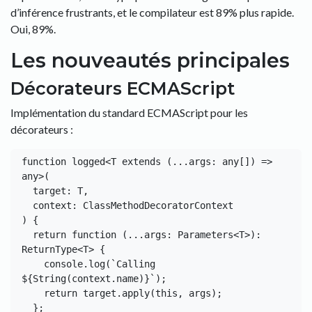
d’inférence frustrants, et le compilateur est 89% plus rapide.
Oui, 89%.
Les nouveautés principales
Décorateurs ECMAScript
Implémentation du standard ECMAScript pour les
décorateurs :
function logged<T extends (...args: any[]) => 
any>(

  target: T,

  context: ClassMethodDecoratorContext

) {

  return function (...args: Parameters<T>): 
ReturnType<T> {

    console.log(`Calling 
${String(context.name)}`);

    return target.apply(this, args);

  };
