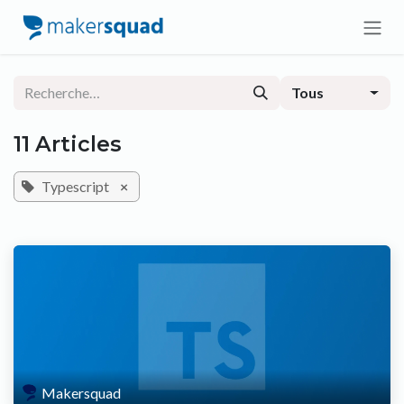
Se rendre au contenu
Tous
11 Articles
Typescript
×
Makersquad