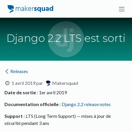
Se rendre au contenu
Django 2.2 LTS est sorti
Releases
1 avril 2019
par
Makersquad
Date de sortie
: 1er avril 2019
Documentation officielle
:
Django 2.2 release notes
Support
: LTS (Long Term Support) — mises à jour de
sécurité pendant 3 ans