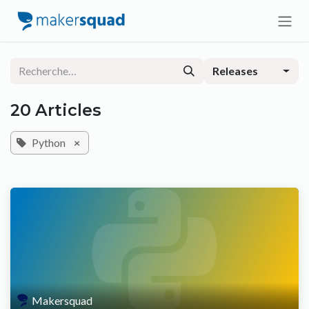
Se rendre au contenu
Releases
20 Articles
Python
×
Makersquad