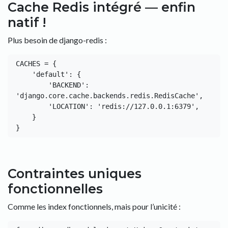
Cache Redis intégré — enfin
natif !
Plus besoin de django-redis :
CACHES = {

    'default': {

        'BACKEND': 
'django.core.cache.backends.redis.RedisCache',

        'LOCATION': 'redis://127.0.0.1:6379',

    }

Contraintes uniques
fonctionnelles
Comme les index fonctionnels, mais pour l’unicité :