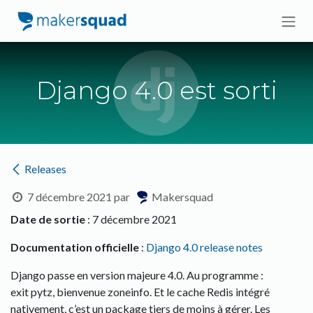
Se rendre au contenu
Django 4.0 est sorti
Releases
7 décembre 2021
par
Makersquad
Date de sortie
: 7 décembre 2021
Documentation officielle
:
Django 4.0 release notes
Django passe en version majeure 4.0. Au programme :
exit pytz, bienvenue zoneinfo. Et le cache Redis intégré
nativement, c’est un package tiers de moins à gérer. Les