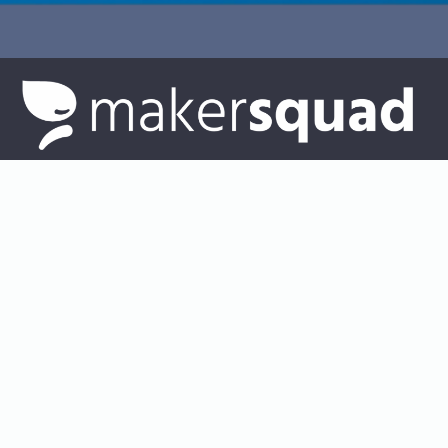
LinkedIn
Par e-mail
Rejoignez-nous !
Open Source
HARP Community
Event Dispatcher (Whistle)