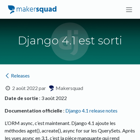
Se rendre au contenu
Django 4.1 est sorti
Releases
2 août 2022
par
Makersquad
Date de sortie
: 3 août 2022
Documentation officielle
:
Django 4.1 release notes
L’ORM async, c’est maintenant. Django 4.1 ajoute les
méthodes aget(), acreate(), async for sur les QuerySets. Après
les vues async en 3.1, c’est la pièce manquante qui rend