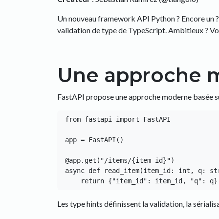
Un nouveau framework API Python ? Encore un ? Oui
validation de type de TypeScript. Ambitieux ? Vo
Une approche m
FastAPI propose une approche moderne basée sur
from fastapi import FastAPI

app = FastAPI()

@app.get("/items/{item_id}")

async def read_item(item_id: int, q: str
Les type hints définissent la validation, la sérial