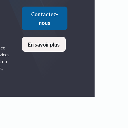
Contactez-
nous
En savoir plus
 ce
vices
t ou
s,