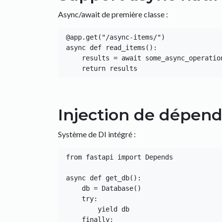
Async/await de première classe :
@app.get("/async-items/")

async def read_items():

    results = await some_async_operation()

Injection de dépen
Système de DI intégré :
from fastapi import Depends

async def get_db():

    db = Database()

    try:

        yield db

    finally:
