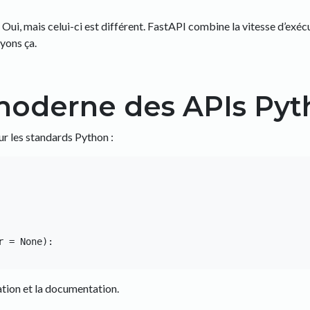
, mais celui-ci est différent. FastAPI combine la vitesse d’exécut
yons ça.
oderne des APIs Pyt
 les standards Python :
 = None):

isation et la documentation.