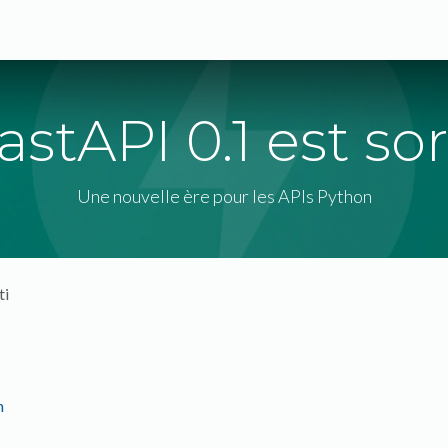
s
Expertises
Solutions
Blog
A propos
astAPI 0.1 est sor
Une nouvelle ère pour les APIs Python
ti
m