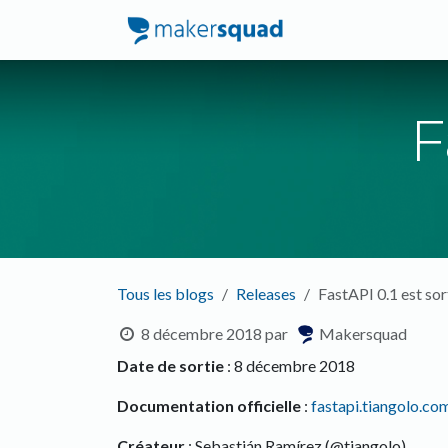
Se rendre au contenu
Accueil
Service
F
Tous les blogs
Releases
FastAPI 0.1 est sor
8 décembre 2018
par
Makersquad
Date de sortie
: 8 décembre 2018
Documentation officielle
:
fastapi.tiangolo.co
Créateur
: Sebastián Ramírez (@tiangolo)