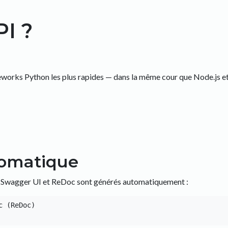
I ?
rks Python les plus rapides — dans la même cour que Node.js et Go
omatique
. Swagger UI et ReDoc sont générés automatiquement :
 (ReDoc)
