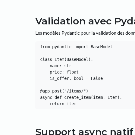
Validation avec Pyd
Les modèles Pydantic pour la validation des donn
from pydantic import BaseModel

class Item(BaseModel):

    name: str

    price: float

    is_offer: bool = False

@app.post("/items/")

async def create_item(item: Item):

Support async natif