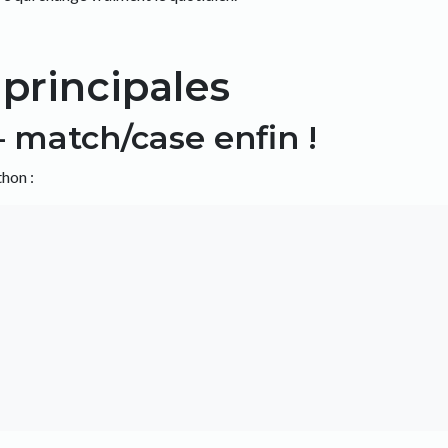
principales
 match/case enfin !
thon :