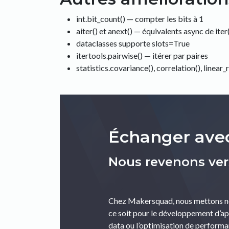
int.bit_count() — compter les bits à 1
aiter() et anext() — équivalents async de iter(
dataclasses supporte slots=True
itertools.pairwise() — itérer par paires
statistics.covariance(), correlation(), linear_
Échanger ave
Nous revenons ver
Chez Makersquad, nous mettons not
ce soit pour le développement d’app
data ou l’optimisation de performa