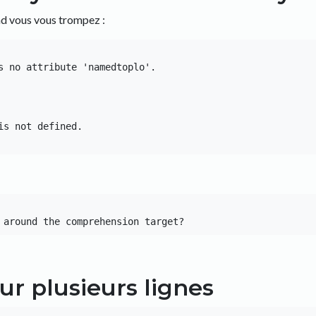
d vous vous trompez :
s no attribute 'namedtoplo'.

s not defined.

r plusieurs lignes