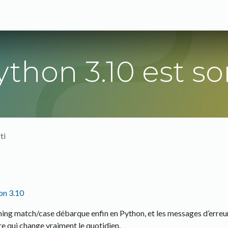
s
Expertises
Solutions
Blog
A propos
ython 3.10 est sor
ti
on 3.10
ing match/case débarque enfin en Python, et les messages d’erreur de
re qui change vraiment le quotidien.