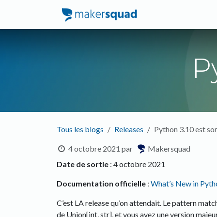
Se rendre au contenu
Accueil
Service
P
Tous les blogs
Releases
Python 3.10 est sor
4 octobre 2021
par
Makersquad
Date de sortie
: 4 octobre 2021
Documentation officielle
:
What’s New in Pyth
C’est LA release qu’on attendait. Le pattern match
de Union[int, str], et vous avez une version majeu