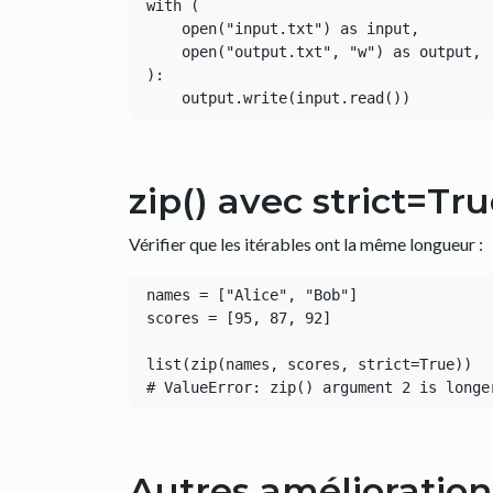
with (

    open("input.txt") as input,

    open("output.txt", "w") as output,

):

zip() avec strict=Tr
Vérifier que les itérables ont la même longueur :
names = ["Alice", "Bob"]

scores = [95, 87, 92]

list(zip(names, scores, strict=True))

Autres amélioration