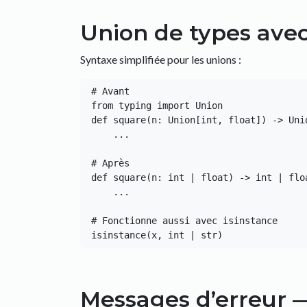
Union de types avec
Syntaxe simplifiée pour les unions :
# Avant

from typing import Union

def square(n: Union[int, float]) -> Unio
    ...

# Après

def square(n: int | float) -> int | floa
    ...

# Fonctionne aussi avec isinstance

Messages d’erreur 