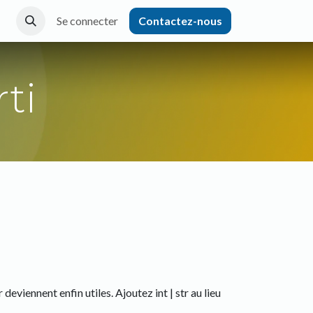
Se connecter
Contactez-nous
ti
viennent enfin utiles. Ajoutez int | str au lieu