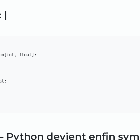
 |
n[int, float]:

t:

— Python devient enfin sy