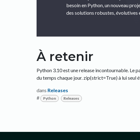
besoin en Python, un nouveau projet
des solutions robustes, évolutives
À retenir
Python 3.10 est une release incontournable. Le pa
du temps chaque jour. zip(strict=True) à lui seul é
dans
Releases
#
Python
Releases