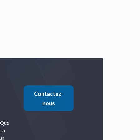
Contactez-
nous
. Que
 la
 un