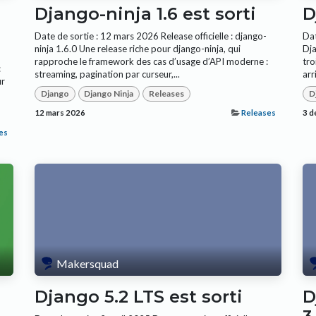
Django-ninja 1.6 est sorti
D
Date de sortie : 12 mars 2026 Release officielle : django-
Dat
ninja 1.6.0 Une release riche pour django-ninja, qui
Dja
rapproche le framework des cas d’usage d’API moderne :
tro
:
streaming, pagination par curseur,...
arr
ur
Django
Django Ninja
Releases
D
12 mars 2026
Releases
3 d
es
Makersquad
Django 5.2 LTS est sorti
D