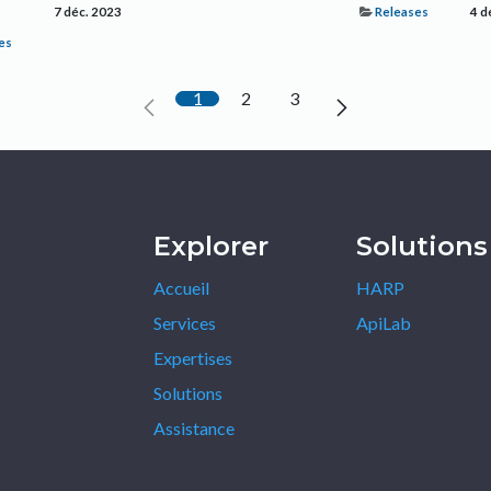
7 déc. 2023
Releases
4 d
es
1
2
3
Explorer
Solutions
Accueil
HARP
Services
ApiLab
Expertises
Solutions
Assistance