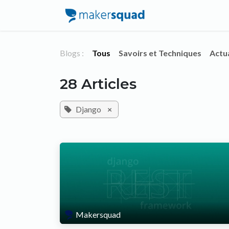
Se rendre au contenu
Accueil
Service
Blogs :
Tous
Savoirs et Techniques
Actua
28 Articles
Django
×
Makersquad