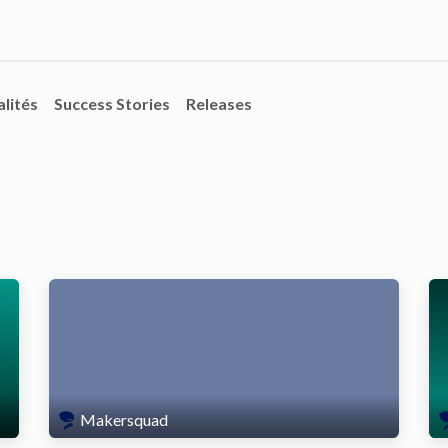
s
Expertises
Solutions
Blog
A propos
lités
Success Stories
Releases
Makersquad