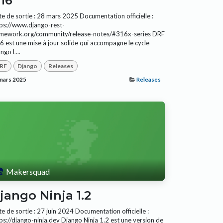
.16
e de sortie : 28 mars 2025 Documentation officielle :
ps://www.django-rest-
amework.org/community/release-notes/#316x-series DRF
6 est une mise à jour solide qui accompagne le cycle
ngo L...
RF
Django
Releases
mars 2025
Releases
Makersquad
jango Ninja 1.2
e de sortie : 27 juin 2024 Documentation officielle :
ps://django-ninja.dev Django Ninja 1.2 est une version de