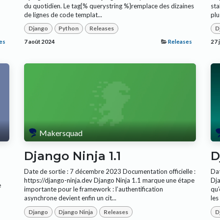
du quotidien. Le tag{% querystring %}remplace des dizaines
sta
de lignes de code templat...
plu
Django
Python
Releases
D
es
7 août 2024
Releases
27 
Makersquad
Django Ninja 1.1
D
Date de sortie : 7 décembre 2023 Documentation officielle :
Dat
https://django-ninja.dev Django Ninja 1.1 marque une étape
Dja
e
importante pour le framework : l’authentification
qu’
asynchrone devient enfin un cit...
les
Django
Django Ninja
Releases
D