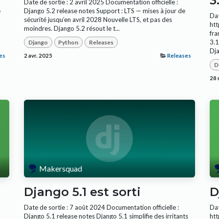
3
Date de sortie : 2 avril 2025 Documentation officielle :
e
Django 5.2 release notes Support : LTS — mises à jour de
Dat
sécurité jusqu’en avril 2028 Nouvelle LTS, et pas des
htt
moindres. Django 5.2 résout le t...
fr
3.1
Django
Python
Releases
Dja
es
2 avr. 2025
Releases
D
28 
Makersquad
Django 5.1 est sorti
D
Date de sortie : 7 août 2024 Documentation officielle :
Dat
Django 5.1 release notes Django 5.1 simplifie des irritants
htt