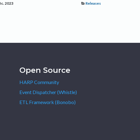
éc. 2023
Releases
Open Source
HARP Community
Event Dispatcher (Whistle)
ETL Framework (Bonobo)